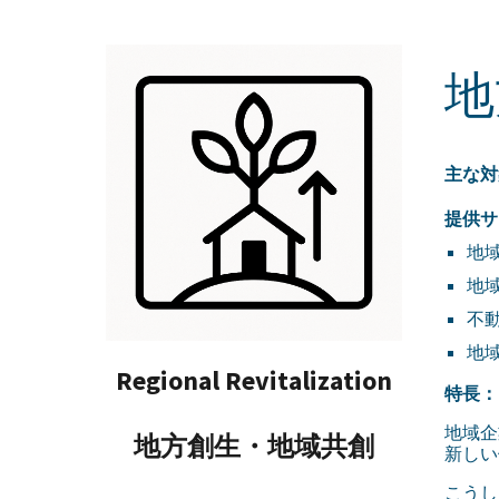
地
主な対
提供サ
地
地
不
地
Regional Revitalization
特長：
地域企
地方創生・地域共創
新しい
こうし