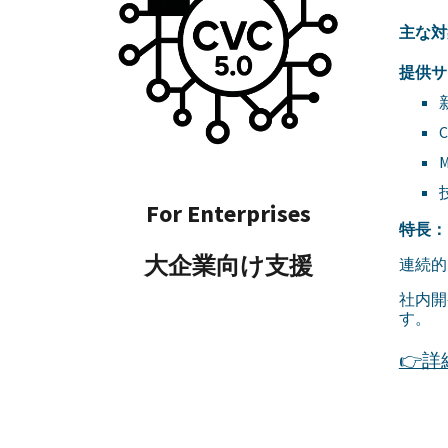
主な対
提供サ
For Enterprises
特長：
大企業向け支援
連続的
社内開
す。
👉