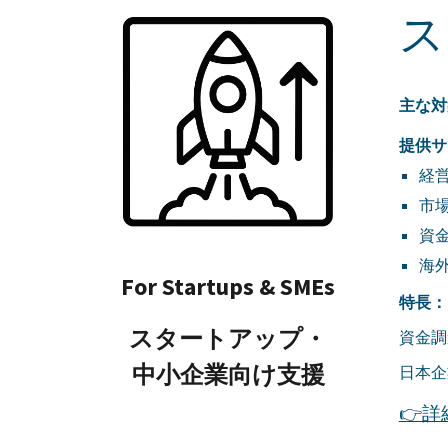
ス
主な対
提供サ
経
市
資
海
For Startups & SMEs
特長：
スタートアップ・
資金調
中小企業向け支援
日本企
👉