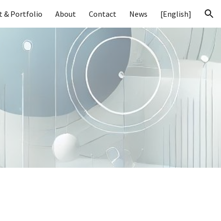
t & Portfolio
About
Contact
News
[English]
ion