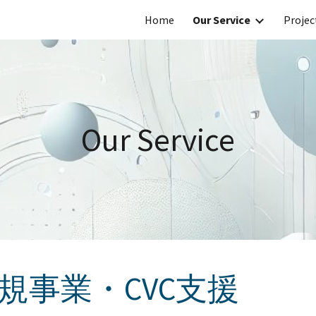
Home
Our Service
Projec
ip to main content
Skip to navigat
Our Service
規事業・CVC支援