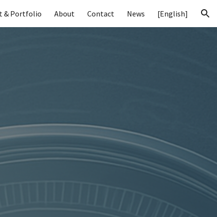
t & Portfolio
About
Contact
News
[English]
ion